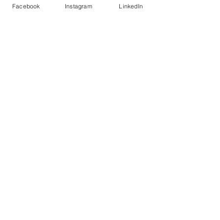
Facebook
Instagram
LinkedIn
Commenti
Credinvest Ban