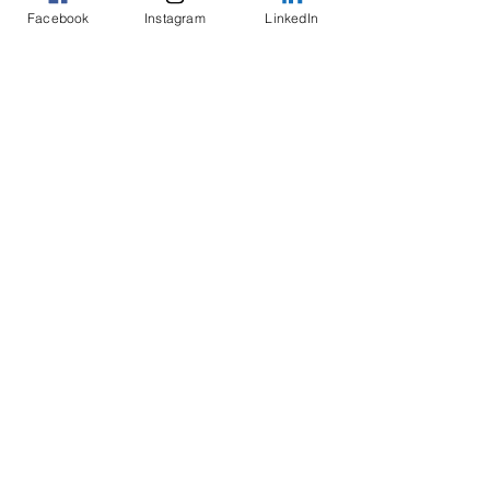
Facebook
Instagram
LinkedIn
Commenti
Credinvest Ban