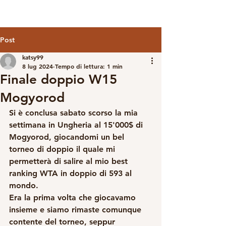
Post
katsy99
8 lug 2024
Tempo di lettura: 1 min
Finale doppio W15
Mogyorod
Si è conclusa sabato scorso la mia 
settimana in Ungheria al 15'000$ di 
Mogyorod, giocandomi un bel 
torneo di doppio il quale mi 
permetterà di salire al mio best 
ranking WTA in doppio di 593 al 
mondo.
Era la prima volta che giocavamo 
insieme e siamo rimaste comunque 
contente del torneo, seppur 