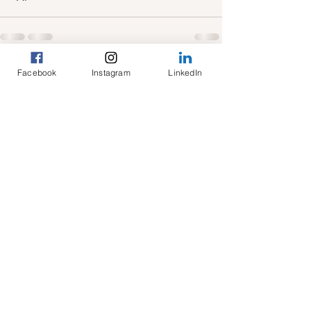
Mostra tutti
Post recenti
Facebook
Instagram
LinkedIn