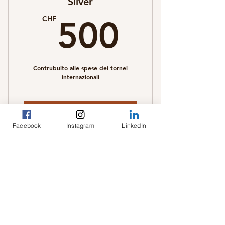
Silver
500C
CHF
500
Contrubuito alle spese dei tornei
internazionali
Sofort kaufen
Facebook
Instagram
LinkedIn
Gold
1.00
CHF
1.000